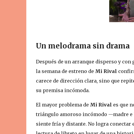
Un melodrama sin drama
Después de un arranque disperso y con g
la semana de estreno de
Mi Rival
confir
carece de dirección clara, sino que repit
su premisa incómoda.
El mayor problema de
Mi Rival
es que no
triángulo amoroso incómodo —madre e 
siente fría y distante. No logra conect
lectura de libreto en lugar de una histori