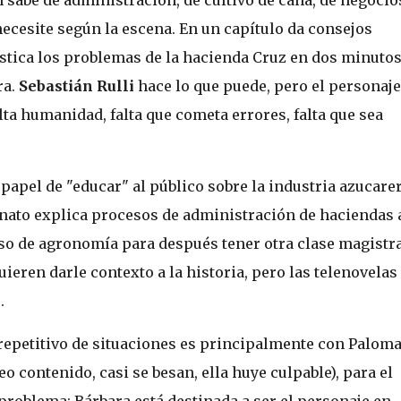
necesite según la escena. En un capítulo da consejos
stica los problemas de la hacienda Cruz en dos minutos
ra.
Sebastián Rulli
hace lo que puede, pero el personaje
lta humanidad, falta que cometa errores, falta que sea
apel de "educar" al público sobre la industria azucarer
nato explica procesos de administración de haciendas 
so de agronomía para después tener otra clase magistr
ieren darle contexto a la historia, pero las telenovelas
l
.
epetitivo de situaciones es principalmente con Paloma
 contenido, casi se besan, ella huye culpable), para el
 problema: Bárbara está destinada a ser el personaje en