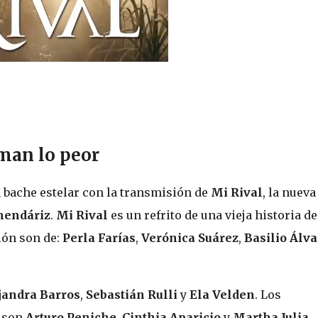
rman lo peor
 bache estelar con la transmisión de
Mi Rival
, la nueva
endáriz
.
Mi Rival
es un refrito de una vieja historia de
ción son de:
Perla Farías
,
Verónica Suárez
,
Basilio Álva
jandra Barros
,
Sebastián Rulli
y
Ela Velden
. Los
s son
Arturo Peniche
,
Cinthia Aparicio
y
Martha Julia
.