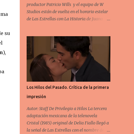
productor Patricio Wills y el equipo de W
Studios están de vuelta en el horario estelar
oma
de Las Estrellas con La Historia de Juana ,
basada en la telenovela venezolana Juana la
de su
Virgen (2002). El equipo de escritores está
formado por la autora original Perla Farías
el
( Rubí Rebelde ) junto con Verónica Suárez (
en
),
Muchachitas ), Basilio Álvarez ( Tierra de
Reyes ) y Felipe Silva ( Enemigo Íntimo ).
Todos ellos veteranos en el mundo de los
pa
melodramas. La pareja protagónica está
formada por Camila Valero (bisnieta de
Los Hilos del Pasado. Crítica de la primera
Silvia Pinal ) y Brandon Peniche . Para ella se
impresión
trata de su primera telenovela en Televisa y
para él su primer protagónico en el horario
Autor: Staff De Privilegio a Hilos La tercera
estelar del canal. Los antagonistas
adaptación mexicana de la telenovela
principales son Irina Baeva , Fabiola
Cristal (1985) original de Delia Fiallo llegó a
Guajardo y Alexis Ayala . En el primer
la señal de Las Estrellas con el nombre de
capítulo conocimos a Juana Guadalupe