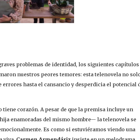
raves problemas de identidad, los siguientes capítulos
maron nuestros peores temores: esta telenovela no sol
e errores hasta el cansancio y desperdicia el potencial 
 tiene corazón. A pesar de que la premisa incluye un
hija enamoradas del mismo hombre— la telenovela se
ar emocionalmente. Es como si estuviéramos viendo una
a viva.
Carmen Armendáriz
insiste en un melodrama