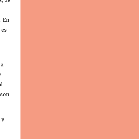
. En
 es
a.
a
al
 son
 y