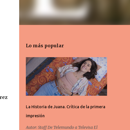
Lo más popular
rez
La Historia de Juana. Crítica de la primera
impresión
Autor: Staff De Telemundo a Televisa El