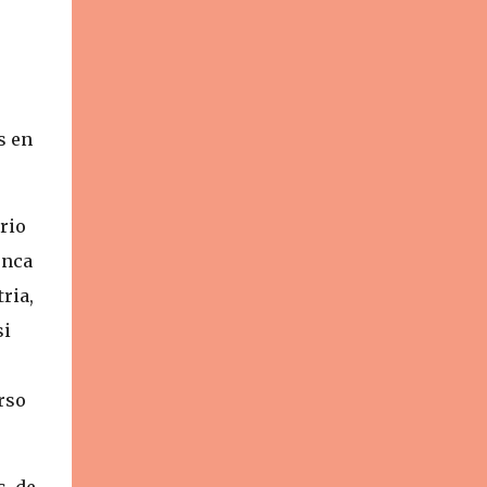
s en
rio
unca
ria,
si
rso
s, de