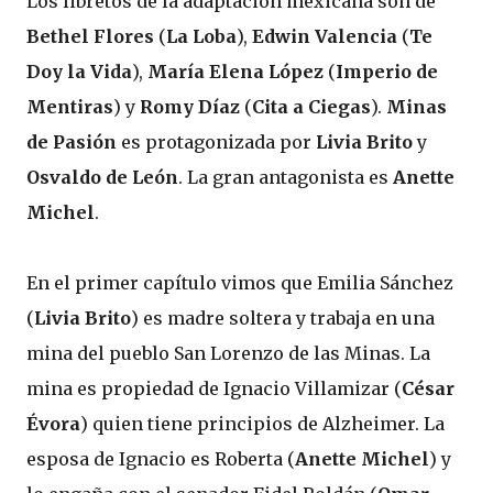
Los libretos de la adaptación mexicana son de
Bethel Flores
(
La Loba
),
Edwin Valencia
(
Te
Doy la Vida
),
María Elena López
(
Imperio de
Mentiras
) y
Romy Díaz
(
Cita a Ciegas
).
Minas
de Pasión
es protagonizada por
Livia Brito
y
Osvaldo de León
. La gran antagonista es
Anette
Michel
.
En el primer capítulo vimos que Emilia Sánchez
(
Livia Brito
) es madre soltera y trabaja en una
mina del pueblo San Lorenzo de las Minas. La
mina es propiedad de Ignacio Villamizar (
César
Évora
) quien tiene principios de Alzheimer. La
esposa de Ignacio es Roberta (
Anette Michel
) y