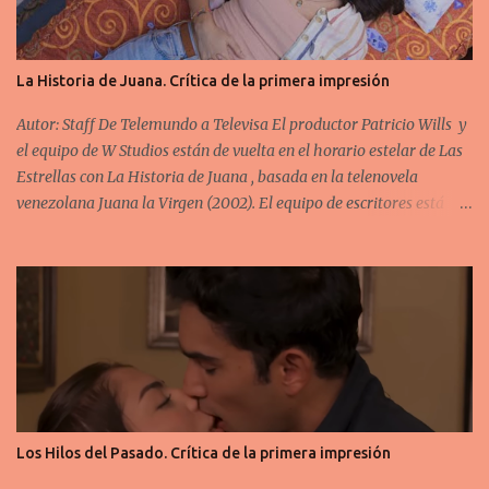
La Historia de Juana. Crítica de la primera impresión
Autor: Staff De Telemundo a Televisa El productor Patricio Wills y
el equipo de W Studios están de vuelta en el horario estelar de Las
Estrellas con La Historia de Juana , basada en la telenovela
venezolana Juana la Virgen (2002). El equipo de escritores está
formado por la autora original Perla Farías ( Rubí Rebelde ) junto
con Verónica Suárez ( Muchachitas ), Basilio Álvarez ( Tierra de
Reyes ) y Felipe Silva ( Enemigo Íntimo ). Todos ellos veteranos en
el mundo de los melodramas. La pareja protagónica está formada
por Camila Valero (bisnieta de Silvia Pinal ) y Brandon Peniche .
Para ella se trata de su primera telenovela en Televisa y para él su
primer protagónico en el horario estelar del canal. Los
antagonistas principales son Irina Baeva , Fabiola Guajardo y
Alexis Ayala . En el primer capítulo conocimos a Juana Guadalupe
Los Hilos del Pasado. Crítica de la primera impresión
Bravo ( Camila Valero ), una joven que está feliz porque por fin