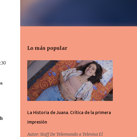
Lo más popular
:30
s
La Historia de Juana. Crítica de la primera
th
impresión
Autor: Staff De Telemundo a Televisa El