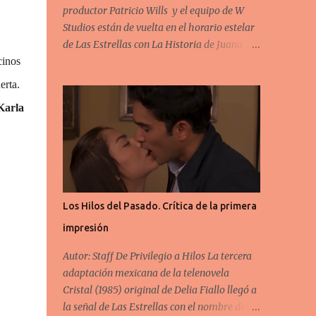
productor Patricio Wills y el equipo de W
Studios están de vuelta en el horario estelar
de Las Estrellas con La Historia de Juana ,
cinos
basada en la telenovela venezolana Juana la
Virgen (2002). El equipo de escritores está
erta.
formado por la autora original Perla Farías
Karla
( Rubí Rebelde ) junto con Verónica Suárez (
Muchachitas ), Basilio Álvarez ( Tierra de
Reyes ) y Felipe Silva ( Enemigo Íntimo ).
Todos ellos veteranos en el mundo de los
melodramas. La pareja protagónica está
formada por Camila Valero (bisnieta de
Los Hilos del Pasado. Crítica de la primera
Silvia Pinal ) y Brandon Peniche . Para ella se
impresión
trata de su primera telenovela en Televisa y
para él su primer protagónico en el horario
Autor: Staff De Privilegio a Hilos La tercera
estelar del canal. Los antagonistas
adaptación mexicana de la telenovela
principales son Irina Baeva , Fabiola
Cristal (1985) original de Delia Fiallo llegó a
Guajardo y Alexis Ayala . En el primer
la señal de Las Estrellas con el nombre de
capítulo conocimos a Juana Guadalupe