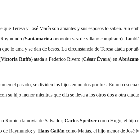
ne que Teresa y José María son amantes y sus esposos lo saben. Sin em
e Raymundo (
Santamarina
oooootra vez de villano campirano). Tambi
a que lo ama y se dan de besos. La circunstancia de Teresa atada por añ
(
Victoria Ruffo
) atada a Federico Rivero (
César Évora
) en
Abrázam
n en el pasado, se dividen los hijos en un dos por tres. En una escena 
n su hijo menor mientras que ella se lleva a los otros dos a otra ciuda
o Romina la novia de Salvador;
Carlos Speitzer
como Hugo, el hijo r
o de Raymundo; y
Hans Gaitán
como Matías, el hijo menor de José M