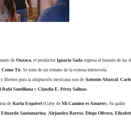
estado de
Oaxaca
, el productor
Ignacio Sada
regresa al horario de las 4
e Como Tú
. Se trata de un remake de la exitosa telenovela
y libretos para la adaptación mexicana son de
Antonio Abascal
,
Carlo
l Rubí Santillana
y
Claudia E. Pérez Salinas
.
ista de
Karla Esquivel
(Gaby de
Mi Camino es Amarte
). Su galán
n
Eduardo Santamarina
,
Alejandra Barros
,
Diego Olivera
,
Elizabe