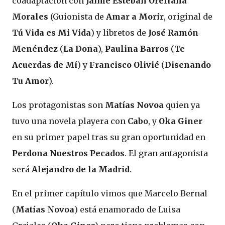
coadaptación con
Jaime Esteban Orellana
Morales
(Guionista de
Amar a Morir
, original de
Tú Vida es Mi Vida
) y libretos de
José Ramón
Menéndez
(
La Doña
),
Paulina Barros
(
Te
Acuerdas de Mí
) y
Francisco Olivié
(
Diseñando
Tu Amor
).
Los protagonistas son
Matías Novoa
quien ya
tuvo una novela playera con
Cabo
, y
Oka Giner
en su primer papel tras su gran oportunidad en
Perdona Nuestros Pecados
. El gran antagonista
será
Alejandro de la Madrid
.
En el primer capítulo vimos que Marcelo Bernal
(
Matías Novoa
) está enamorado de Luisa