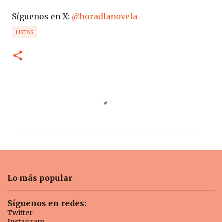
Síguenos en X:
@horadlanovela
LISTAS
C
o
m
e
n
t
Lo más popular
a
r
Síguenos en redes:
Twitter
i
Instagram