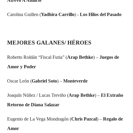
Atrevo A Amarte
Carolina Guillen (
Yadhira Carrillo
) -
Los Hilos del Pasado
MEJORES GALANES/ HÉROES
Roberto Roldán “Fiscal Furia” (
Arap Bethke
) –
Juegos de
Amor y Poder
Oscar León (
Gabriel Soto
) –
Monteverde
Joaquín Núñez / Lucas Treviño
(
Arap Bethke
) –
El Extraño
Retorno de Diana Salazar
Eugenio de La Vega Mondragón (
Chris Pazcal
) –
Regalo de
Amor