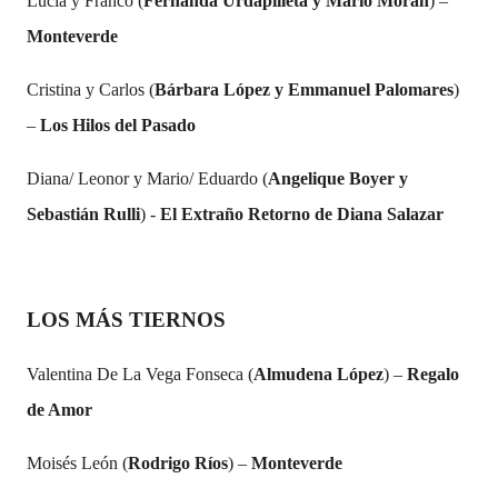
Lucía y Franco (
Fernanda Urdapilleta y Mario Morán
) –
Monteverde
Cristina y Carlos (
Bárbara López y
Emmanuel Palomares
)
–
Los Hilos del Pasado
Diana/ Leonor y Mario/ Eduardo (
Angelique Boyer y
Sebastián Rulli
) -
El Extraño Retorno de Diana Salazar
LOS MÁS TIERNOS
Valentina De La Vega Fonseca (
Almudena López
) –
Regalo
de Amor
Moisés León (
Rodrigo Ríos
) –
Monteverde