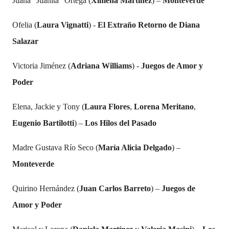
Juana “Juanita” Ortega (
Ximena Martínez
) –
Monteverde
Ofelia (
Laura Vignatti
) -
El Extraño Retorno de Diana
Salazar
Victoria Jiménez (
Adriana Williams
) -
Juegos de Amor y
Poder
Elena, Jackie y Tony (
Laura Flores
,
Lorena Meritano
,
Eugenio Bartilotti
) –
Los Hilos del Pasado
Madre Gustava Río Seco (
María Alicia Delgado
) –
Monteverde
Quirino Hernández (
Juan Carlos Barreto
) –
Juegos de
Amor y Poder