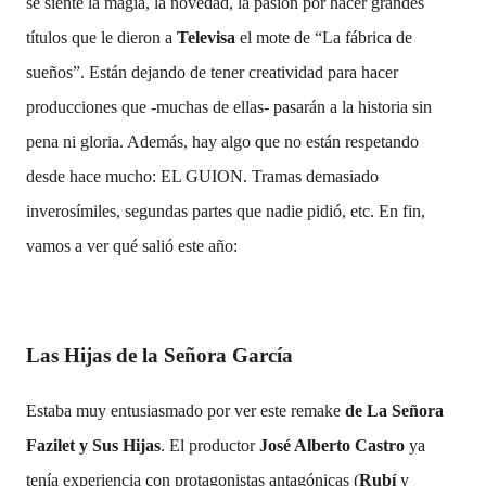
se siente la magia, la novedad, la pasión por hacer grandes
títulos que le dieron a
Televisa
el mote de “La fábrica de
sueños”. Están dejando de tener creatividad para hacer
producciones que -muchas de ellas- pasarán a la historia sin
pena ni gloria. Además, hay algo que no están respetando
desde hace mucho: EL GUION. Tramas demasiado
inverosímiles, segundas partes que nadie pidió, etc. En fin,
vamos a ver qué salió este año:
Las Hijas de la Señora García
Estaba muy entusiasmado por ver este remake
de La Señora
Fazilet y Sus Hijas
. El productor
José Alberto Castro
ya
tenía experiencia con protagonistas antagónicas (
Rubí
y